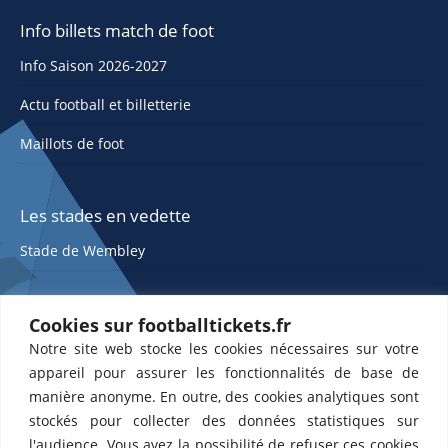
Info billets match de foot
Info Saison 2026-2027
Actu football et billetterie
Maillots de foot
Les stades en vedette
Stade de Wembley
Cookies sur footballtickets.fr
Notre site web stocke les cookies nécessaires sur votre
appareil pour assurer les fonctionnalités de base de
manière anonyme. En outre, des cookies analytiques sont
stockés pour collecter des données statistiques sur
ETTS 365 SL, Rambla de Catalunya 38, 8, 1, 08007 Barcelone, Espagne |
l'audience. Vous avez la possibilité de refuser ces cookies