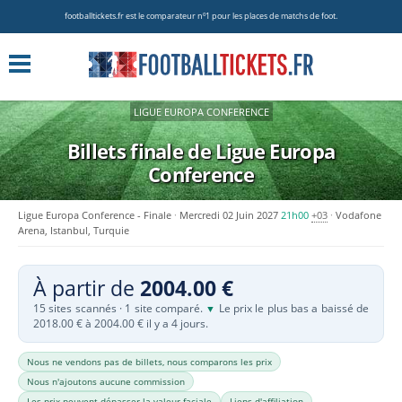
footballtickets.fr est le comparateur nº1 pour les places de matchs de foot.
LIGUE EUROPA CONFERENCE
Billets finale de Ligue Europa
Conference
Ligue Europa Conference - Finale
Mercredi 02 Juin 2027
21h00
+03
Vodafone
Arena, Istanbul, Turquie
À partir de
2004.00 €
15 sites scannés · 1 site comparé.
Le prix le plus bas a baissé de
▼
2018.00 € à 2004.00 € il y a 4 jours.
Nous ne vendons pas de billets, nous comparons les prix
Nous n'ajoutons aucune commission
Les prix peuvent dépasser la valeur faciale
Liens d'affiliation