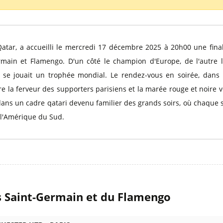
l
Billets Coupe d’Asie 2027
Billets Euro 2028
Billets Copa América
atar, a accueilli le mercredi 17 décembre 2025 à 20h00 une fina
rmain et Flamengo. D'un côté le champion d'Europe, de l'autre le
se jouait un trophée mondial. Le rendez-vous en soirée, dans
e la ferveur des supporters parisiens et la marée rouge et noire 
ans un cadre qatari devenu familier des grands soirs, où chaque s
t l'Amérique du Sud.
s Saint-Germain et du Flamengo