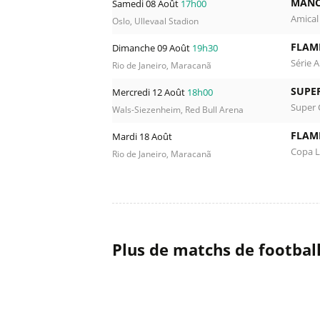
MANC
Samedi 08 Août
17h00
Amical
Oslo, Ullevaal Stadion
FLAM
Dimanche 09 Août
19h30
Série A
Rio de Janeiro, Maracanã
SUPER
Mercredi 12 Août
18h00
Super 
Wals-Siezenheim, Red Bull Arena
FLAM
Mardi 18 Août
Copa L
Rio de Janeiro, Maracanã
Plus de matchs de footbal