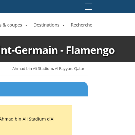
s & coupes
Destinations
Recherche
Liste des clubs et équipes
Liste des ligues et coupes
Toutes les destinations
aint-Germain - Flamengo
Ahmad bin Ali Stadium, Al Rayyan, Qatar
'Ahmad bin Ali Stadium d'Al