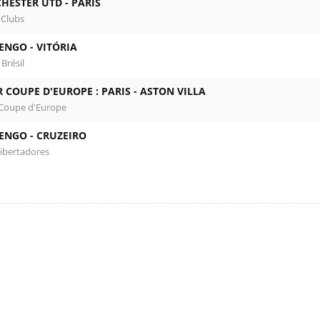
HESTER UTD -
PARIS
 Clubs
ENGO -
VITÓRIA
 Brésil
 COUPE D'EUROPE : PARIS -
ASTON VILLA
Coupe d'Europe
ENGO -
CRUZEIRO
ibertadores
l