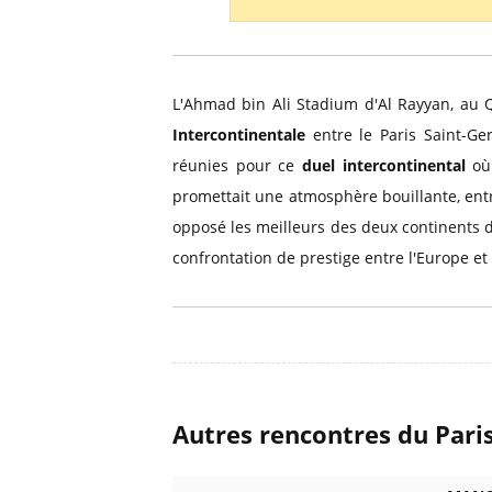
Billets Primeira Liga Portuga
Séville
Billets Eredivisie Pays-Bas
Munich
Billets Pro League Belgique
L'Ahmad bin Ali Stadium d'Al Rayyan, au Q
Billets Saudi Pro League
Intercontinentale
entre le Paris Saint-Ge
réunies pour ce
duel intercontinental
où 
promettait une atmosphère bouillante, entr
opposé les meilleurs des deux continents d
confrontation de prestige entre l'Europe e
Autres rencontres du Pari