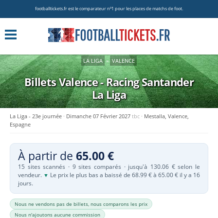
footballtickets.fr est le comparateur nº1 pour les places de matchs de foot.
LA LIGA
»
VALENCE
Billets Valence - Racing Santander
La Liga
La Liga - 23e journée
Dimanche 07 Février 2027
tbc
Mestalla, Valence,
Espagne
À partir de
65.00 €
15 sites scannés · 9 sites comparés · jusqu'à 130.06 € selon le
vendeur.
Le prix le plus bas a baissé de 68.99 € à 65.00 € il y a 16
▼
jours.
Nous ne vendons pas de billets, nous comparons les prix
Nous n'ajoutons aucune commission