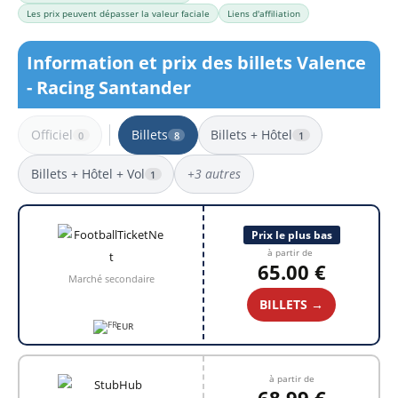
Les prix peuvent dépasser la valeur faciale
Liens d'affiliation
Information et prix des billets Valence
- Racing Santander
Officiel
Billets
Billets + Hôtel
0
8
1
Billets + Hôtel + Vol
+3 autres
1
8 résultats
Prix le plus bas
à partir de
65.00 €
Marché secondaire
BILLETS →
EUR
à partir de