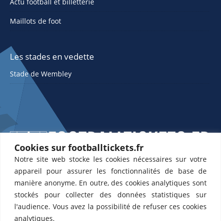
Actu football et billetterie
Maillots de foot
Les stades en vedette
Stade de Wembley
Cookies sur footballtickets.fr
Notre site web stocke les cookies nécessaires sur votre
ETTS 365 SL, Rambla de Catalunya 38, 8, 1, 08007 Barcelone, Espagne |
appareil pour assurer les fonctionnalités de base de
CIF : ES-B43945534
manière anonyme. En outre, des cookies analytiques sont
Partenaires de l'
US Changé 53 💙
et de l'
US Bretons de Paris 🤍
stockés pour collecter des données statistiques sur
l'audience. Vous avez la possibilité de refuser ces cookies
analytiques.