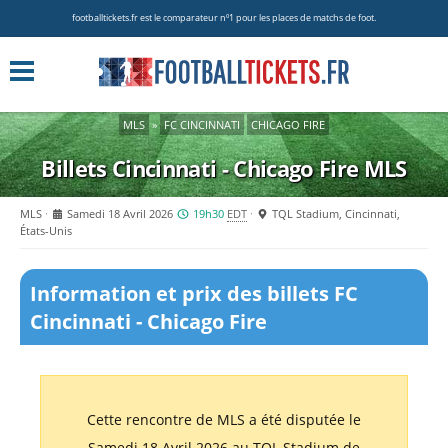
footballtickets.fr est le comparateur nº1 pour les places de matchs de foot.
MLS
»
FC CINCINNATI
CHICAGO FIRE
Billets Cincinnati - Chicago Fire
MLS
MLS
Samedi 18 Avril 2026
19h30
EDT
TQL Stadium, Cincinnati,
États-Unis
Information et prix des billets FC
Cincinnati - Chicago Fire
Cette rencontre de MLS a été disputée le
Samedi 18 Avril 2026 au TQL Stadium de