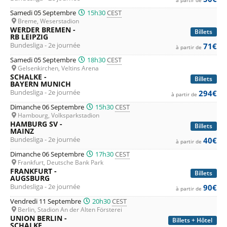
Samedi 05 Septembre
15h30
CEST
Breme, Weserstadion
WERDER BREMEN -
Billets
RB LEIPZIG
Bundesliga - 2e journée
71€
à partir de
Samedi 05 Septembre
18h30
CEST
Gelsenkirchen, Veltins Arena
SCHALKE -
Billets
BAYERN MUNICH
Bundesliga - 2e journée
294€
à partir de
Dimanche 06 Septembre
15h30
CEST
Hambourg, Volksparkstadion
HAMBURG SV -
Billets
MAINZ
Bundesliga - 2e journée
40€
à partir de
Dimanche 06 Septembre
17h30
CEST
Frankfurt, Deutsche Bank Park
FRANKFURT -
Billets
AUGSBURG
Bundesliga - 2e journée
90€
à partir de
Vendredi 11 Septembre
20h30
CEST
Berlin, Stadion An der Alten Försterei
UNION BERLIN -
Billets + Hôtel
SCHALKE