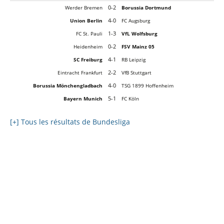
0-2
Werder Bremen
Borussia Dortmund
4-0
Union Berlin
FC Augsburg
1-3
FC St. Pauli
VfL Wolfsburg
0-2
Heidenheim
FSV Mainz 05
4-1
SC Freiburg
RB Leipzig
2-2
Eintracht Frankfurt
VfB Stuttgart
4-0
Borussia Mönchengladbach
TSG 1899 Hoffenheim
5-1
Bayern Munich
FC Köln
[+] Tous les résultats de Bundesliga