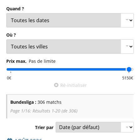
Le
Bayer Leverkusen
, magnifique champion invaincu il y a
Quand ?
deux saisons a fait belle impression la saison passée, mais
n'a rien pu faire contre le
Bayern de Munich
, qui a récupéré
son trophée. Le Bayern devra livrer également bataille avec
Où ?
le
Borussia Dortmund
, pour le titre de champion
d'Allemagne. D'autres clubs comme l'
Eintracht Frankfurt
,
brillant troisième la saison passée,
Leipzig
et
Stuttgart
Prix max.
Pas de limite
voudront sans doute se mêler à la lutte pour les places
qualificatives à la Ligue des Champions.
Ré-initialiser
D'autres clubs auront à coeur de montrer le meilleur d'eux-
mêmes à leurs fans à défaut de briller dans le classement.
Bundesliga :
306 matchs
Ce sera sans doute le cas d'
Heidenheim
, d'
Hoffenheim
et
Page 1/16: Résultats 1-20 (de 306)
du
Werder de Brême
. La lutte pour le maintien elle aussi
risque d'être disputée entre
Mönchengladbach
,
Union
Trier par
Berlin
,
St Pauli
,
Fribourg
,
Augsburg
,
FSV Mayence
,