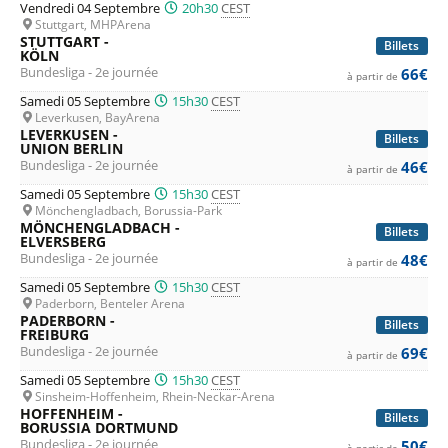
Vendredi 04 Septembre
20h30
CEST
Stuttgart, MHPArena
STUTTGART -
Billets
KÖLN
Bundesliga - 2e journée
66€
à partir de
Samedi 05 Septembre
15h30
CEST
Leverkusen, BayArena
LEVERKUSEN -
Billets
UNION BERLIN
Bundesliga - 2e journée
46€
à partir de
Samedi 05 Septembre
15h30
CEST
Mönchengladbach, Borussia-Park
MÖNCHENGLADBACH -
Billets
ELVERSBERG
Bundesliga - 2e journée
48€
à partir de
Samedi 05 Septembre
15h30
CEST
Paderborn, Benteler Arena
PADERBORN -
Billets
FREIBURG
Bundesliga - 2e journée
69€
à partir de
Samedi 05 Septembre
15h30
CEST
Sinsheim-Hoffenheim, Rhein-Neckar-Arena
HOFFENHEIM -
Billets
BORUSSIA DORTMUND
Bundesliga - 2e journée
50€
à partir de