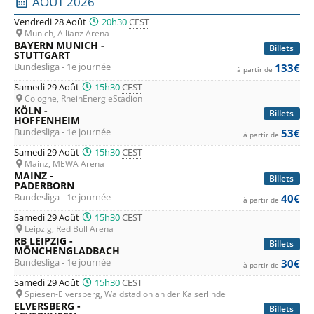
Liste des prochains matchs : Bundesliga. Colonne 1 : date,
AOÛT 2026
Wolfsburg
, et les promus du
Hamburg SV
et du
FC Cologne
.
Vendredi 28 Août
20h30
CEST
Munich, Allianz Arena
Bref, rien que du football, des buts et des émotions fortes,
BAYERN MUNICH -
Billets
STUTTGART
en direct depuis des stades de football allemands à chaque
Bundesliga - 1e journée
133€
à partir de
journée de ce
championnat de Bundesliga
qui s'annonce
Samedi 29 Août
15h30
CEST
palpitant. Comme chaque année les stades seront plein à
Cologne, RheinEnergieStadion
KÖLN -
Billets
craquer et les ambiances dans les stades à couper le
HOFFENHEIM
Bundesliga - 1e journée
53€
à partir de
souffle. Et si l'envie vous en prend, et bien c'est le moment
Samedi 29 Août
15h30
CEST
d'utiliser notre comparateur de prix pour les places de
Mainz, MEWA Arena
MAINZ -
football en Allemagne, afin de profiter des
meilleurs tarifs
Billets
PADERBORN
pour les billets de Bundesliga
.
Bundesliga - 1e journée
40€
à partir de
Samedi 29 Août
15h30
CEST
Leipzig, Red Bull Arena
RB LEIPZIG -
Billets
MÖNCHENGLADBACH
Bundesliga - 1e journée
30€
à partir de
Samedi 29 Août
15h30
CEST
Spiesen-Elversberg, Waldstadion an der Kaiserlinde
ELVERSBERG -
Billets