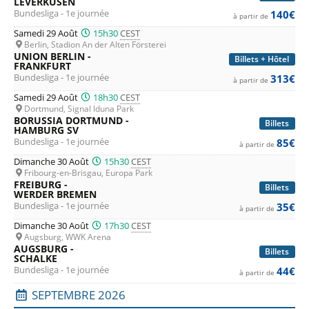
LEVERKUSEN
Bundesliga - 1e journée
140€
à partir de
Samedi 29 Août
15h30
CEST
Berlin, Stadion An der Alten Försterei
UNION BERLIN -
Billets + Hôtel
FRANKFURT
Bundesliga - 1e journée
313€
à partir de
Samedi 29 Août
18h30
CEST
Dortmund, Signal Iduna Park
BORUSSIA DORTMUND -
Billets
HAMBURG SV
Bundesliga - 1e journée
85€
à partir de
Dimanche 30 Août
15h30
CEST
Fribourg-en-Brisgau, Europa Park
FREIBURG -
Billets
WERDER BREMEN
Bundesliga - 1e journée
35€
à partir de
Dimanche 30 Août
17h30
CEST
Augsburg, WWK Arena
AUGSBURG -
Billets
SCHALKE
Bundesliga - 1e journée
44€
à partir de
SEPTEMBRE 2026