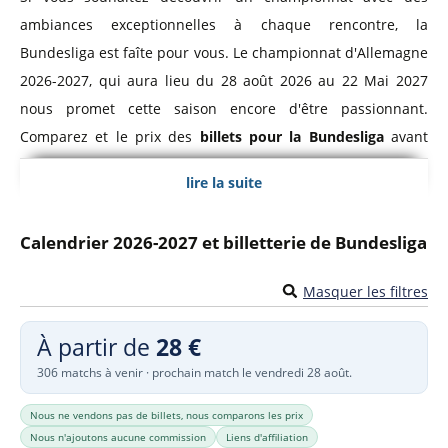
ambiances exceptionnelles à chaque rencontre, la
Bundesliga est faîte pour vous. Le championnat d'Allemagne
2026-2027, qui aura lieu du 28 août 2026 au 22 Mai 2027
nous promet cette saison encore d'être passionnant.
Comparez et le prix des
billets pour la Bundesliga
avant
d'acheter votre sésame pour votre place au stade.
lire la suite
Bundesliga, Championnat d'Allemagne
Calendrier 2026-2027 et billetterie de Bundesliga
Le
championnat d'Allemagne de football
a été créé en
1903. Ce n'est qu'en 1963 que la Bundesliga adopte le
Masquer les filtres
format de championnat à poule unique qu'on lui connaît
À partir de
28 €
actuellement. Le championnat allemand regroupe les 18
306 matchs à venir · prochain match le vendredi 28 août.
meilleurs équipes professionnelles d'Allemagne et se
dispute sur 34 journées.
Nous ne vendons pas de billets, nous comparons les prix
Nous n'ajoutons aucune commission
Liens d'affiliation