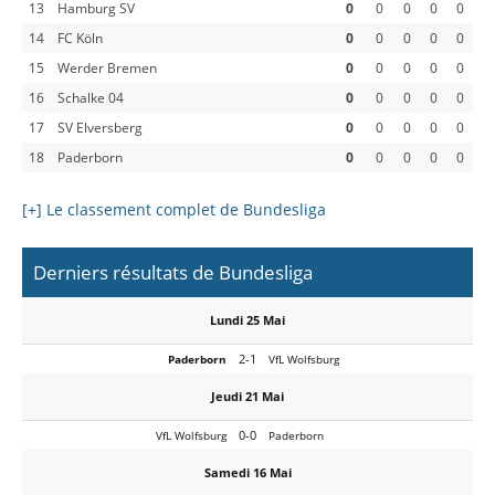
13
Hamburg SV
0
0
0
0
0
14
FC Köln
0
0
0
0
0
15
Werder Bremen
0
0
0
0
0
16
Schalke 04
0
0
0
0
0
17
SV Elversberg
0
0
0
0
0
18
Paderborn
0
0
0
0
0
[+] Le classement complet de Bundesliga
Derniers résultats de Bundesliga
Lundi 25 Mai
2-1
Paderborn
VfL Wolfsburg
Jeudi 21 Mai
0-0
VfL Wolfsburg
Paderborn
Samedi 16 Mai