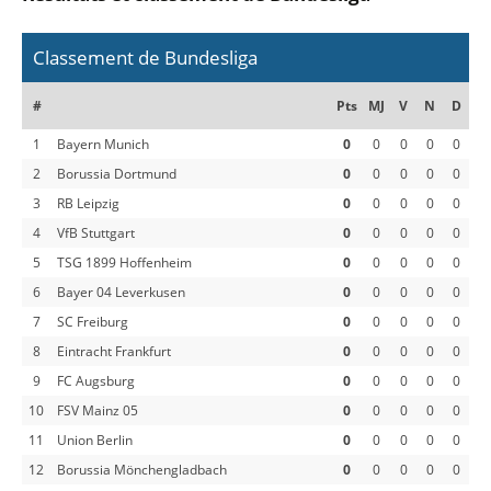
Classement de Bundesliga
#
Pts
MJ
V
N
D
1
Bayern Munich
0
0
0
0
0
2
Borussia Dortmund
0
0
0
0
0
3
RB Leipzig
0
0
0
0
0
4
VfB Stuttgart
0
0
0
0
0
5
TSG 1899 Hoffenheim
0
0
0
0
0
6
Bayer 04 Leverkusen
0
0
0
0
0
7
SC Freiburg
0
0
0
0
0
8
Eintracht Frankfurt
0
0
0
0
0
9
FC Augsburg
0
0
0
0
0
10
FSV Mainz 05
0
0
0
0
0
11
Union Berlin
0
0
0
0
0
12
Borussia Mönchengladbach
0
0
0
0
0