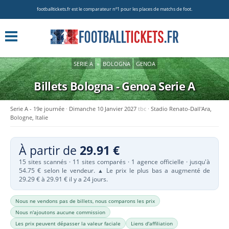
footballtickets.fr est le comparateur nº1 pour les places de matchs de foot.
SERIE A
»
BOLOGNA
GENOA
Billets Bologna - Genoa
Serie A
Serie A - 19e journée
Dimanche 10 Janvier 2027
tbc
Stadio Renato-Dall'Ara,
Bologne, Italie
À partir de
29.91 €
15 sites scannés · 11 sites comparés · 1 agence officielle · jusqu'à
54.75 € selon le vendeur.
Le prix le plus bas a augmenté de
▲
29.29 € à 29.91 € il y a 24 jours.
Nous ne vendons pas de billets, nous comparons les prix
Nous n'ajoutons aucune commission
Les prix peuvent dépasser la valeur faciale
Liens d'affiliation