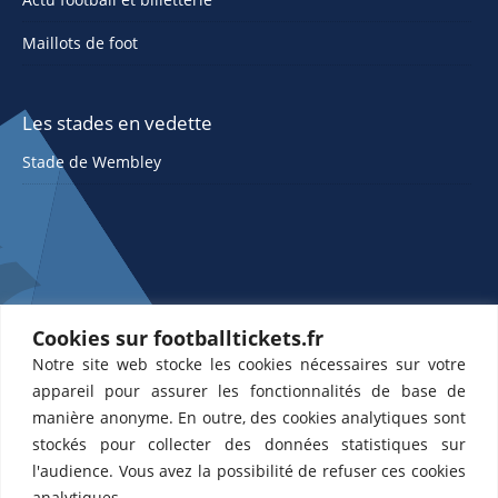
Maillots de foot
Les stades en vedette
Stade de Wembley
Cookies sur footballtickets.fr
Notre site web stocke les cookies nécessaires sur votre
ETTS 365 SL, Rambla de Catalunya 38, 8, 1, 08007 Barcelone, Espagne |
appareil pour assurer les fonctionnalités de base de
CIF : ES-B43945534
manière anonyme. En outre, des cookies analytiques sont
Partenaires de l'
US Changé 53 💙
et de l'
US Bretons de Paris 🤍
stockés pour collecter des données statistiques sur
l'audience. Vous avez la possibilité de refuser ces cookies
analytiques.