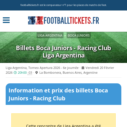
footballtickets.fr est le comparateur nº1 pour les places de matchs de foot.
LIGA ARGENTINA
»
BOCA JUNIORS
Billets Boca Juniors - Racing Club
Liga Argentina
Liga Argentina, Torneo Apertura 2026 - 6e journée
Vendredi 20 Février
2026
20h00
-03
La Bombonera, Buenos Aires, Argentine
Information et prix des billets Boca
Juniors - Racing Club
Cette rencontre de Liga Argentina a été