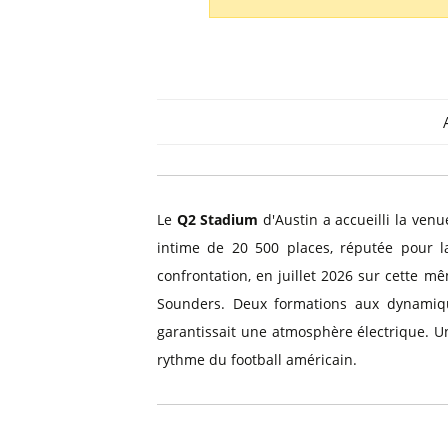
Billets Primeira Liga Portuga
Séville
Billets Eredivisie Pays-Bas
Munich
Billets Pro League Belgique
Billets Saudi Pro League
Le
Q2 Stadium
d'Austin a accueilli la ven
intime de 20 500 places, réputée pour la
confrontation, en juillet 2026 sur cette m
Sounders. Deux formations aux dynamiqu
garantissait une atmosphère électrique. Un
rythme du football américain.