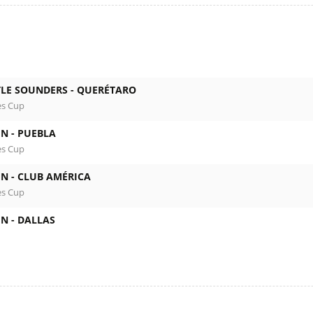
TLE SOUNDERS -
QUERÉTARO
es Cup
IN -
PUEBLA
es Cup
IN -
CLUB AMÉRICA
es Cup
IN -
DALLAS