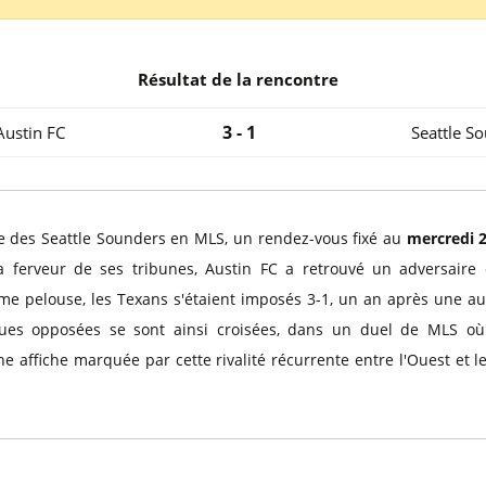
l
Billets Coupe d’Asie 2027
Billets Euro 2028
Billets Copa América
Résultat de la rencontre
3 - 1
Austin FC
Seattle S
ue des Seattle Sounders en MLS, un rendez-vous fixé au
mercredi 2
 ferveur de ses tribunes, Austin FC a retrouvé un adversaire q
ême pelouse, les Texans s'étaient imposés 3-1, un an après une a
es opposées se sont ainsi croisées, dans un duel de MLS où l
e affiche marquée par cette rivalité récurrente entre l'Ouest et le