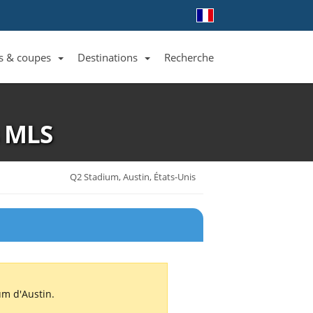
s & coupes
Destinations
Recherche
Liste des clubs et équipes
Liste des ligues et coupes
Toutes les destinations
s
MLS
Q2 Stadium, Austin, États-Unis
um d'Austin.