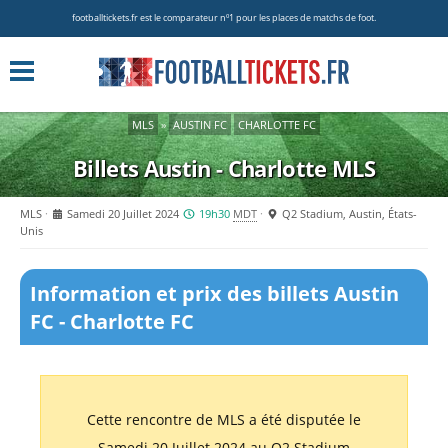
footballtickets.fr est le comparateur nº1 pour les places de matchs de foot.
MLS
»
AUSTIN FC
CHARLOTTE FC
Billets Austin - Charlotte
MLS
MLS
Samedi 20 Juillet 2024
19h30
MDT
Q2 Stadium, Austin, États-
Unis
Information et prix des billets Austin
FC - Charlotte FC
Cette rencontre de MLS a été disputée le
Samedi 20 Juillet 2024 au Q2 Stadium