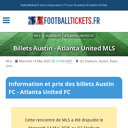
footballtickets.fr est le comparateur nº1 pour les places de matchs de foot.
MLS
»
AUSTIN FC
ATLANTA UNITED FC
Billets Austin - Atlanta United
MLS
MLS
Mercredi 14 Mai 2025
21h00
MDT
Q2 Stadium, Austin, États-
Unis
Information et prix des billets Austin
FC - Atlanta United FC
Cette rencontre de MLS a été disputée le
Mercredi 14 Mai 2025 au Q2 Stadium