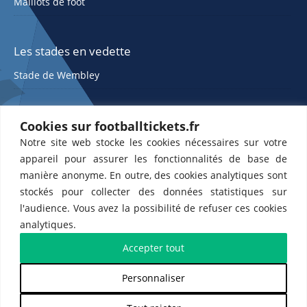
Maillots de foot
Les stades en vedette
Stade de Wembley
Cookies sur footballtickets.fr
Notre site web stocke les cookies nécessaires sur votre
appareil pour assurer les fonctionnalités de base de
manière anonyme. En outre, des cookies analytiques sont
stockés pour collecter des données statistiques sur
ETTS 365 SL, Rambla de Catalunya 38, 8, 1, 08007 Barcelone, Espagne |
l'audience. Vous avez la possibilité de refuser ces cookies
CIF : ES-B43945534
analytiques.
Partenaires de l'
US Changé 53 💙
et de l'
US Bretons de Paris 🤍
Accepter tout
Personnaliser
𝕏