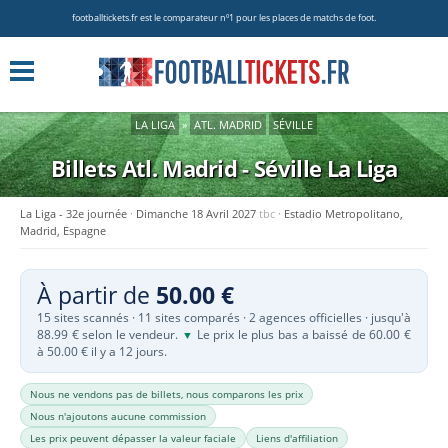
footballtickets.fr est le comparateur nº1 pour les places de matchs de foot.
LA LIGA
»
ATL. MADRID
SÉVILLE
Billets Atl. Madrid - Séville
La Liga
La Liga - 32e journée
Dimanche 18 Avril 2027
tbc
Estadio Metropolitano,
Madrid, Espagne
À partir de
50.00 €
15 sites scannés · 11 sites comparés · 2 agences officielles · jusqu'à
88.99 € selon le vendeur.
Le prix le plus bas a baissé de 60.00 €
▼
à 50.00 € il y a 12 jours.
Nous ne vendons pas de billets, nous comparons les prix
Nous n'ajoutons aucune commission
Les prix peuvent dépasser la valeur faciale
Liens d'affiliation