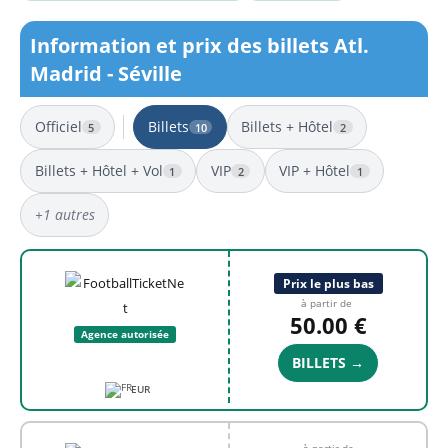
Information et prix des billets Atl.
Madrid - Séville
Officiel
Billets
Billets + Hôtel
5
10
2
Billets + Hôtel + Vol
VIP
VIP + Hôtel
1
2
1
+1 autres
10 résultats
Prix le plus bas
à partir de
50.00 €
Agence autorisée
BILLETS →
EUR