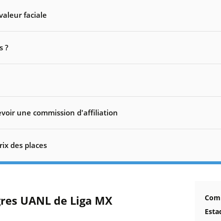
valeur faciale
s ?
voir une commission d'affiliation
rix des places
igres UANL de Liga MX
Comm
Estad