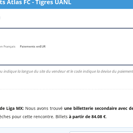
ts Atlas FC - Tigres UANL
l
Billets Coupe d’Asie 2027
Billets Euro 2028
Billets Copa América
 en Français
Paiements en
EUR
u indique la langue du site du vendeur et le code indique la devise du paiement.
 de Liga MX:
Nous avons trouvé
une billetterie secondaire avec d
ches pour cette rencontre. Billets
à partir de 84.08 €
.