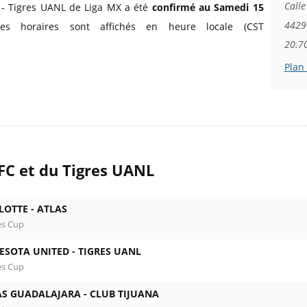
Calle
C - Tigres UANL de Liga MX a été
confirmé au Samedi 15
4429
es horaires sont affichés en heure locale (CST
20.7
Plan
 FC et du Tigres UANL
LOTTE -
ATLAS
es Cup
ESOTA UNITED -
TIGRES UANL
es Cup
AS GUADALAJARA -
CLUB TIJUANA