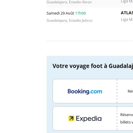
Liga M
Guadalajara, Estadio Akron
ATLAS
Samedi 29 Août
17h00
Liga M
Guadalajara, Estadio Jalisco
Votre voyage foot à Guadalaj
Rés
Réserve
billets