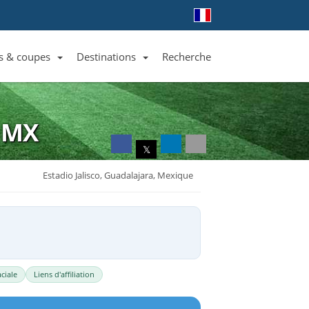
s & coupes
Destinations
Recherche
Liste des clubs et équipes
Liste des ligues et coupes
Toutes les destinations
 MX
𝕏
Estadio Jalisco, Guadalajara, Mexique
ciale
Liens d'affiliation