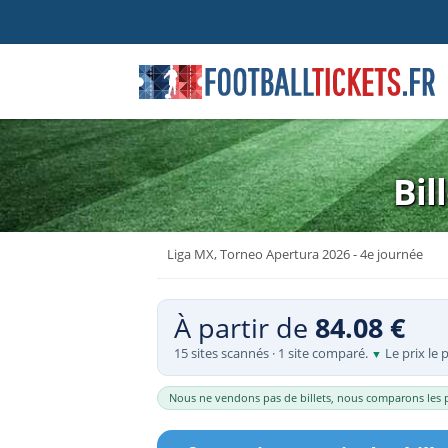
Europe
Ligues nationales
Europe
Billets Barcelone
Billets La Liga
Barcelone
Bil
Billets Arsenal
Billets Premier League
Madrid
Billets Real Madrid
Billets Bundesliga
Londres
Liga MX, Torneo Apertura 2026 - 4e journée
Billets Bayern Munich
Billets MLS
Lisbonne
Billets Liverpool
Billets Serie A
Manchester
À partir de
84.08 €
Billets Manchester Utd
Billets Premiership (Écosse)
Milan
15 sites scannés · 1 site comparé.
Le prix le 
▼
Billets Inter Milan
Billets Liga Argentine
Rome
Billets FC Porto
Billets Liga MX
Amsterdam
Nous ne vendons pas de billets, nous comparons les p
Billets Manchester City
Billets Série A Brésil
Liverpool