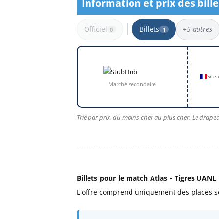
Information et prix des bille
Billets Primeira Liga Portuga
Séville
Billets Eredivisie Pays-Bas
Munich
Officiel
Billets
+5 autres
0
1
Billets Pro League Belgique
Billets Saudi Pro League
1 résultat
Site
Marché secondaire
Trié par prix, du moins cher au plus cher. Le drapea
Billets pour le match Atlas - Tigres UANL
L'offre comprend uniquement des places sè