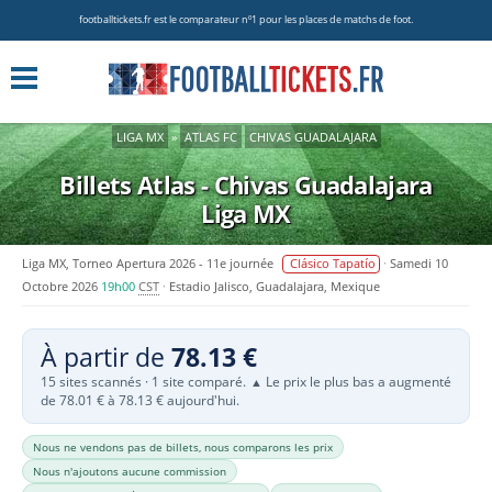
footballtickets.fr est le comparateur nº1 pour les places de matchs de foot.
LIGA MX
»
ATLAS FC
CHIVAS GUADALAJARA
Billets Atlas - Chivas Guadalajara
Liga MX
Liga MX, Torneo Apertura 2026 - 11e journée
Clásico Tapatío
Samedi 10
Octobre 2026
19h00
CST
Estadio Jalisco, Guadalajara, Mexique
À partir de
78.13 €
15 sites scannés · 1 site comparé.
Le prix le plus bas a augmenté
▲
de 78.01 € à 78.13 € aujourd'hui.
Nous ne vendons pas de billets, nous comparons les prix
Nous n'ajoutons aucune commission