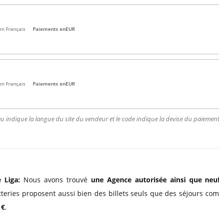
en Français
Paiements en
EUR
en Français
Paiements en
EUR
u indique la langue du site du vendeur et le code indique la devise du paiement.
 Liga:
Nous avons trouvé
une Agence autorisée
ainsi que neuf
tteries proposent aussi bien des billets seuls que des séjours com
 €
.