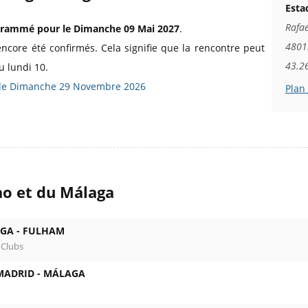
Esta
Rafae
rammé pour le Dimanche 09 Mai 2027
.
48013
encore été confirmés. Cela signifie que la rencontre peut
43.2
u lundi 10.
) le Dimanche 29 Novembre 2026
Plan
ao et du Málaga
GA -
FULHAM
 Clubs
MADRID -
MÁLAGA