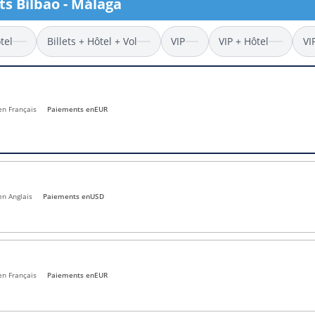
ts Bilbao - Málaga
l
Billets Coupe d’Asie 2027
Billets Euro 2028
tel
Billets + Hôtel + Vol
VIP
VIP + Hôtel
VI
Billets Copa América
 en Français
Paiements en
EUR
en Anglais
Paiements en
USD
en Français
Paiements en
EUR