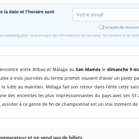
e la date et l'horaire sont
J'accepte de recevoir
e marketing pour vous envoyer des informations sur les dates, les horaires et les tari
rencontre entre Bilbao et Málaga au
San Mamés
le
dimanche 9 ma
putée à trois journées du terme promet souvent d'avoir un poids par
a lutte au maintien. Málaga fait son retour dans l'élite cette s
'une des enceintes les plus impressionnantes du pays avec ses 53 
, assister à ce genre de fin de championnat est un vrai moment de 
comparateur et ne vend pas de billets