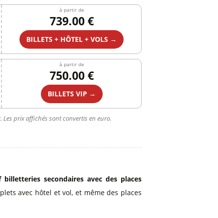
à partir de
739.00 €
BILLETS + HÔTEL + VOLS →
à partir de
750.00 €
BILLETS VIP →
 Les prix affichés sont convertis en euro.
 billetteries secondaires avec des places
plets avec hôtel et vol, et même des places