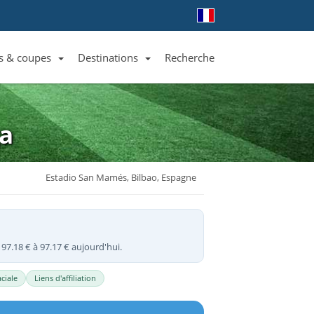
s & coupes
Destinations
Recherche
Liste des clubs et équipes
Liste des ligues et coupes
Toutes les destinations
ga
Estadio San Mamés, Bilbao, Espagne
 97.18 € à 97.17 € aujourd'hui.
ciale
Liens d'affiliation