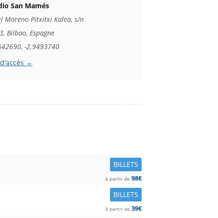
dio San Mamés
l Moreno Pitxitxi Kalea, s/n
, Bilbao, Espagne
642690, -2.9493740
 d'accès →
BILLETS
98€
à partir de
BILLETS
39€
à partir de