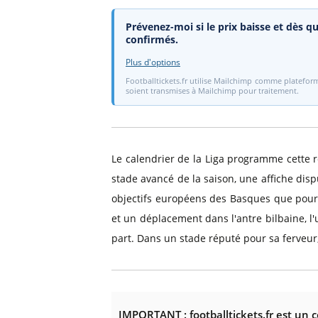
Prévenez-moi si le prix baisse et dès qu
confirmés.
Plus d'options
Footballtickets.fr utilise Mailchimp comme plateform
soient transmises à Mailchimp pour traitement.
Le calendrier de la Liga programme cette 
stade avancé de la saison, une affiche dis
objectifs européens des Basques que pour l
et un déplacement dans l'antre bilbaine, l
part. Dans un stade réputé pour sa ferveur
IMPORTANT : footballtickets.fr est un 