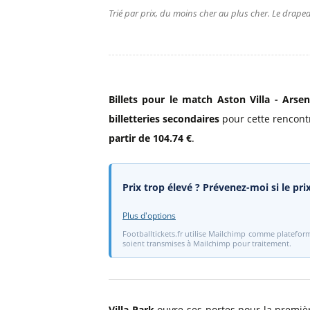
Trié par prix, du moins cher au plus cher. Le drapea
Billets pour le match Aston Villa - Arse
billetteries secondaires
pour cette rencontre
partir de 104.74 €
.
Prix trop élevé ? Prévenez-moi si le pr
Plus d'options
Footballtickets.fr utilise Mailchimp comme plateform
soient transmises à Mailchimp pour traitement.
Villa Park
ouvre ses portes pour la premièr