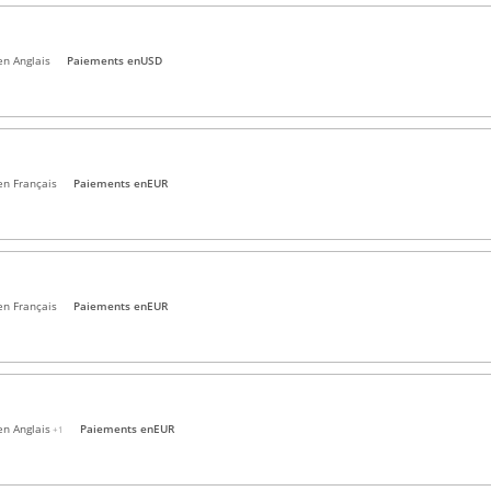
en Anglais
Paiements en
USD
en Français
Paiements en
EUR
en Français
Paiements en
EUR
en Anglais
Paiements en
EUR
+1