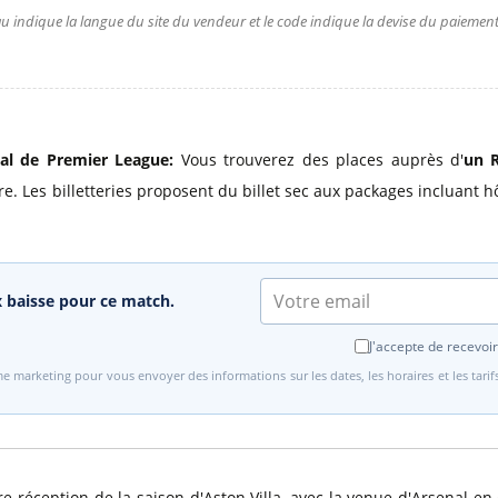
u indique la langue du site du vendeur et le code indique la devise du paiement.
nal de Premier League:
Vous trouverez des places auprès d'
un R
. Les billetteries proposent du billet sec aux packages incluant hôt
ix baisse pour ce match.
J'accepte de recevoir
e marketing pour vous envoyer des informations sur les dates, les horaires et les tari
e réception de la saison d'Aston Villa, avec la venue d'Arsenal e