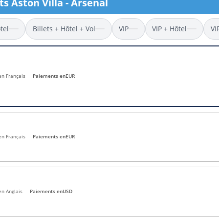
ts Aston Villa - Arsenal
l
Billets Coupe d’Asie 2027
Billets Euro 2028
tel
Billets + Hôtel + Vol
VIP
VIP + Hôtel
VI
Billets Copa América
 en Français
Paiements en
EUR
en Français
Paiements en
EUR
en Anglais
Paiements en
USD