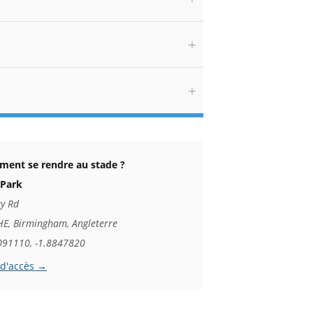
ent se rendre au stade ?
 Park
ty Rd
HE, Birmingham, Angleterre
091110, -1.8847820
 d'accès →