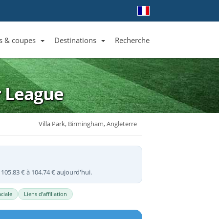
s & coupes
Destinations
Recherche
Liste des clubs et équipes
Liste des ligues et coupes
Toutes les destinations
 League
Villa Park, Birmingham, Angleterre
e 105.83 € à 104.74 € aujourd'hui.
ciale
Liens d'affiliation