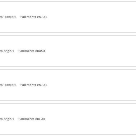
en Français
Paiements en
EUR
en Anglais
Paiements en
USD
en Français
Paiements en
EUR
en Anglais
Paiements en
EUR