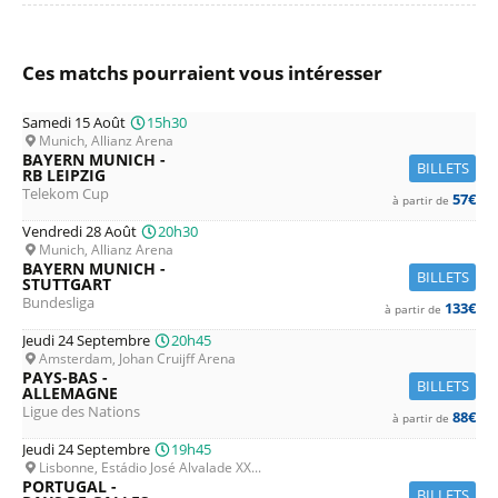
Ces matchs pourraient vous intéresser
Samedi 15 Août
15h30
Munich, Allianz Arena
BAYERN MUNICH -
BILLETS
RB LEIPZIG
Telekom Cup
57€
à partir de
Vendredi 28 Août
20h30
Munich, Allianz Arena
BAYERN MUNICH -
BILLETS
STUTTGART
Bundesliga
133€
à partir de
Jeudi 24 Septembre
20h45
Amsterdam, Johan Cruijff Arena
PAYS-BAS -
BILLETS
ALLEMAGNE
Ligue des Nations
88€
à partir de
Jeudi 24 Septembre
19h45
Lisbonne, Estádio José Alvalade XX...
PORTUGAL -
BILLETS