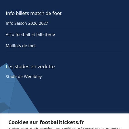
Info billets match de foot
Info Saison 2026-2027
Actu football et billetterie
Maillots de foot
Les stades en vedette
Stade de Wembley
Cookies sur footballtickets.fr
Notre site web stocke les cookies nécessaires sur votre