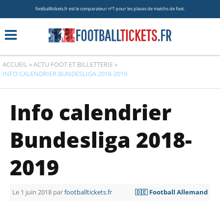
footballtickets.fr est le comparateur nº1 pour les places de matchs de foot.
ACCUEIL
»
ACTU FOOT ET BILLETTERIE
»
INFO CALENDRIER BUNDESLIGA 2018-2019
Info calendrier
Bundesliga 2018-
2019
Le 1 juin 2018 par
footballtickets.fr
🇩🇪 Football Allemand