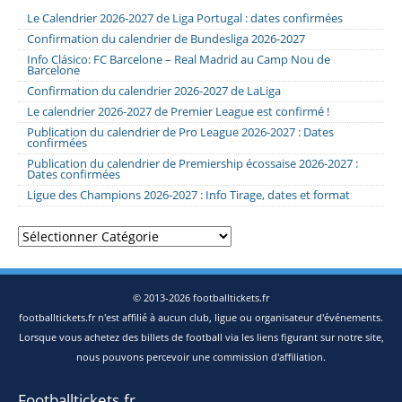
Le Calendrier 2026-2027 de Liga Portugal : dates confirmées
Confirmation du calendrier de Bundesliga 2026-2027
Info Clásico: FC Barcelone – Real Madrid au Camp Nou de
Barcelone
Confirmation du calendrier 2026-2027 de LaLiga
Le calendrier 2026-2027 de Premier League est confirmé !
Publication du calendrier de Pro League 2026-2027 : Dates
confirmées
Publication du calendrier de Premiership écossaise 2026-2027 :
Dates confirmées
Ligue des Champions 2026-2027 : Info Tirage, dates et format
Catégories
© 2013-2026 footballtickets.fr
footballtickets.fr n'est affilié à aucun club, ligue ou organisateur d'événements.
Lorsque vous achetez des billets de football via les liens figurant sur notre site,
nous pouvons percevoir une commission d'affiliation.
Footballtickets.fr