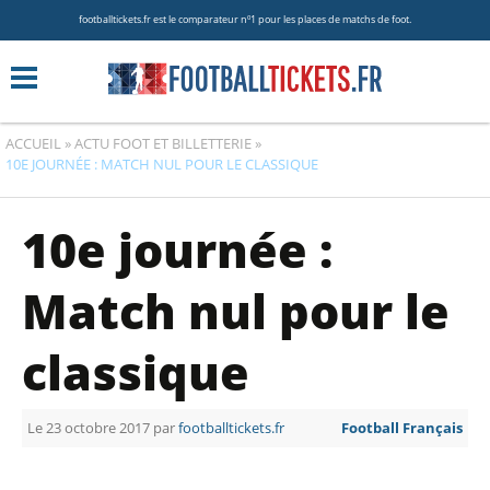
footballtickets.fr est le comparateur nº1 pour les places de matchs de foot.
ACCUEIL
»
ACTU FOOT ET BILLETTERIE
»
10E JOURNÉE : MATCH NUL POUR LE CLASSIQUE
10e journée :
Match nul pour le
classique
Le 23 octobre 2017 par
footballtickets.fr
Football Français