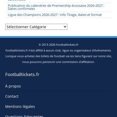
Publication du calendrier de Premiership écossaise 2026-2027 :
Dates confirmées
Ligue des Champions 2026-2027 : Info Tirage, dates et format
Catégories
© 2013-2026 footballtickets.fr
footballtickets.fr n'est affilié à aucun club, ligue ou organisateur d'événements.
Lorsque vous achetez des billets de football via les liens figurant sur notre site,
nous pouvons percevoir une commission d'affiliation.
Footballtickets.fr
À propos
Contact
Mentions légales
Questions fréquentes