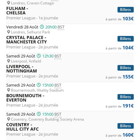
Londres, Craven Cottage
FULHAM -
Billets
CHELSEA
Premier League - 1e journée
103€
à partir de
Vendredi 28 Août
20h00
BST
Londres, Selhurst Park
CRYSTAL PALACE -
Billets
MANCHESTER CITY
Premier League - 2e journée
104€
à partir de
Samedi 29 Août
12h30
BST
Liverpool, Anfield
LIVERPOOL -
Billets
NOTTINGHAM
Premier League - 2e journée
155€
à partir de
Samedi 29 Août
15h00
BST
Bournemouth, Vitality Stadium
BOURNEMOUTH -
Billets
EVERTON
Premier League - 2e journée
191€
à partir de
Samedi 29 Août
15h00
BST
Coventry, Coventry Building Society Arena
COVENTRY -
Billets
HULL CITY AFC
Premier League - 2e journée
160€
à partir de