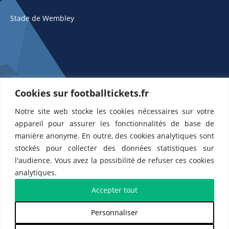
Stade de Wembley
Cookies sur footballtickets.fr
Notre site web stocke les cookies nécessaires sur votre
ETTS 365 SL, Rambla de Catalunya 38, 8, 1, 08007 Barcelone, Espagne |
appareil pour assurer les fonctionnalités de base de
CIF : ES-B43945534
manière anonyme. En outre, des cookies analytiques sont
Partenaires de l'
US Changé 53 💙
et de l'
US Bretons de Paris 🤍
stockés pour collecter des données statistiques sur
l'audience. Vous avez la possibilité de refuser ces cookies
analytiques.
Accepter tout
Personnaliser