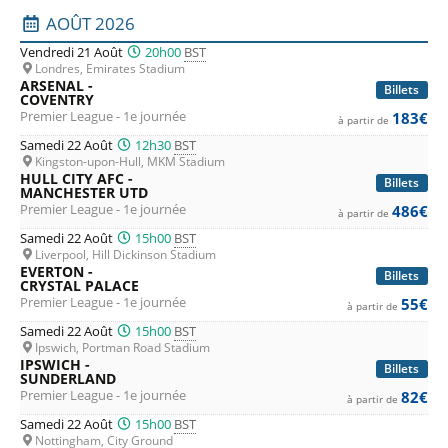
moindre mesure.
Liste des prochains matchs : Premier League. Colonne 1 : 
AOÛT 2026
Vendredi 21 Août
20h00
BST
Pour
Crystal Palace
,
Brentford
,
Fulham
,
Everton
,
Leeds
et
Londres, Emirates Stadium
Sunderland
ou les promus
Coventry
,
Ipsiwch
et
Hull
, la
ARSENAL -
Billets
COVENTRY
saison pourrait s'avérer être longue et difficile, sauf
Premier League - 1e journée
183€
à partir de
surprise. Mais des surprises, tout comme des émotions
Samedi 22 Août
12h30
BST
Kingston-upon-Hull, MKM Stadium
fortes, le championnat de Premier League n'est pas le
HULL CITY AFC -
Billets
MANCHESTER UTD
dernier à en donner, et tout va très vite au Royaume-Uni en
Premier League - 1e journée
486€
à partir de
football.
Samedi 22 Août
15h00
BST
Liverpool, Hill Dickinson Stadium
EVERTON -
Soyez-en sûrs, le
championnat de Premier League
sera
Billets
CRYSTAL PALACE
Premier League - 1e journée
riche en buts et en émotions. N’hésitez plus et achetez vos
55€
à partir de
billets Premier League en ligne pour assister à un match de
Samedi 22 Août
15h00
BST
Ipswich, Portman Road Stadium
football outre Manche dans des stades pleins à craquer et
IPSWICH -
Billets
SUNDERLAND
profitez des ambiances à couper le souffle des stades
Premier League - 1e journée
82€
à partir de
anglais. Pour cela, rien de plus simple: profitez de notre
Samedi 22 Août
15h00
BST
Nottingham, City Ground
comparateur avant d'acheter et profiter des
meilleurs tarifs