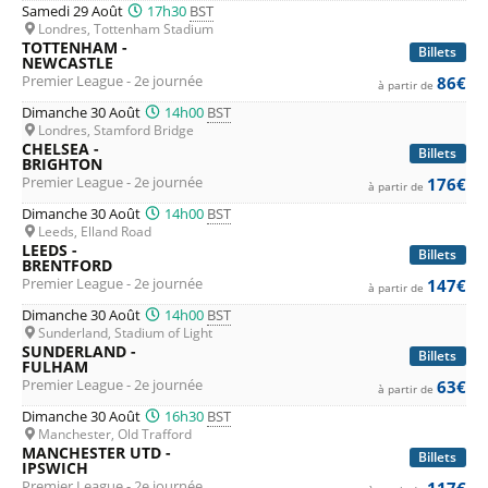
Samedi 29 Août
17h30
BST
Londres, Tottenham Stadium
TOTTENHAM -
Billets
NEWCASTLE
Premier League - 2e journée
86€
à partir de
Dimanche 30 Août
14h00
BST
Londres, Stamford Bridge
CHELSEA -
Billets
BRIGHTON
Premier League - 2e journée
176€
à partir de
Dimanche 30 Août
14h00
BST
Leeds, Elland Road
LEEDS -
Billets
BRENTFORD
Premier League - 2e journée
147€
à partir de
Dimanche 30 Août
14h00
BST
Sunderland, Stadium of Light
SUNDERLAND -
Billets
FULHAM
Premier League - 2e journée
63€
à partir de
Dimanche 30 Août
16h30
BST
Manchester, Old Trafford
MANCHESTER UTD -
Billets
IPSWICH
Premier League - 2e journée
117€