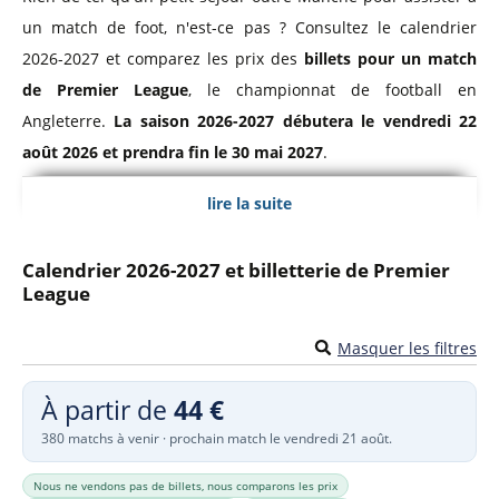
un match de foot, n'est-ce pas ? Consultez le calendrier
2026-2027 et comparez les prix des
billets pour un match
de Premier League
, le championnat de football en
Angleterre.
La saison 2026-2027 débutera le vendredi 22
août 2026 et prendra fin le 30 mai 2027
.
lire la suite
Premier League, Championnat d'Angleterre
Le
championnat d'Angleterre de football
a vu le jour en
Calendrier 2026-2027 et billetterie de Premier
League
1888 sous le nom de Football League. Il prendra ensuite le
nom de Premier League à partir de 1992 et sera même
Masquer les filtres
baptisée
Barclays Premier League
de 2004 à 2016 pour des
raisons de sponsoring. La Premier League est composée des
À partir de
44 €
20 meilleures équipes professionnelles d'Angleterre et du
380 matchs à venir · prochain match le vendredi 21 août.
Pays de Galles et se dispute sur 38 journées.
Nous ne vendons pas de billets, nous comparons les prix