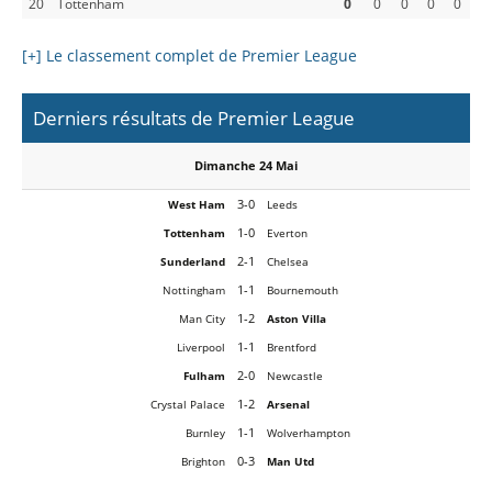
20
Tottenham
0
0
0
0
0
[+] Le classement complet de Premier League
Derniers résultats de Premier League
Dimanche 24 Mai
3-0
West Ham
Leeds
1-0
Tottenham
Everton
2-1
Sunderland
Chelsea
1-1
Nottingham
Bournemouth
1-2
Man City
Aston Villa
1-1
Liverpool
Brentford
2-0
Fulham
Newcastle
1-2
Crystal Palace
Arsenal
1-1
Burnley
Wolverhampton
0-3
Brighton
Man Utd