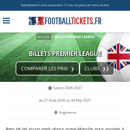
footballtickets.fr est le comparateur nº1 pour les places de matchs de foot.
ACCUEIL
»
BILLETS PREMIER LEAGUE
BILLETS PREMIER LEAGUE
COMPARER LES PRIX
CLUBS
Saison 2026-2027
du 21 Août 2026 au 30 Mai 2027
Angleterre
Rien de tel qu'un petit séjour outre-Manche pour assister à