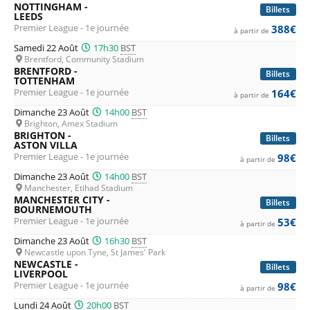
NOTTINGHAM -
Billets
pour les billets de Premier League
LEEDS
, championnat de
Premier League - 1e journée
388€
à partir de
première division de football en Angleterre.
Samedi 22 Août
17h30
BST
Brentford, Community Stadium
BRENTFORD -
Billets
TOTTENHAM
Premier League - 1e journée
164€
à partir de
Dimanche 23 Août
14h00
BST
Brighton, Amex Stadium
BRIGHTON -
Billets
ASTON VILLA
Premier League - 1e journée
98€
à partir de
Dimanche 23 Août
14h00
BST
Manchester, Etihad Stadium
MANCHESTER CITY -
Billets
BOURNEMOUTH
Premier League - 1e journée
53€
à partir de
Dimanche 23 Août
16h30
BST
Newcastle upon Tyne, St James' Park
NEWCASTLE -
Billets
LIVERPOOL
Premier League - 1e journée
98€
à partir de
Lundi 24 Août
20h00
BST