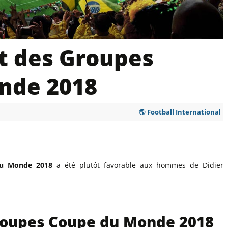
l
Billets Coupe d’Asie 2027
Billets Euro 2028
Billets Copa América
rt des Groupes
nde 2018
🌎 Football International
du Monde 2018
a été plutôt favorable aux hommes de Didier
roupes Coupe du Monde 2018