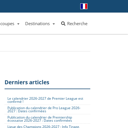
 coupes
Destinations
Recherche
Liste des clubs et équipes
Liste des ligues et coupes
Toutes les destinations
Derniers articles
Le calendrier 2026-2027 de Premier League est
confirmé !
Publication du calendrier de Pro League 2026-
2027 : Dates confirmées
Publication du calendrier de Premiership
écossaise 2026-2027 : Dates confirmées
Ligue des Champions 2026-2027 : Info Tirage,