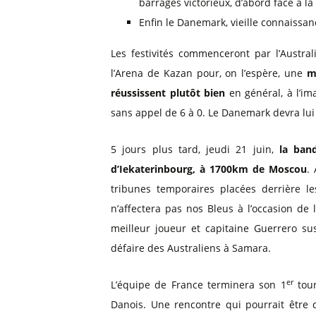
barrages victorieux, d’abord face à l
Enfin le Danemark, vieille connaissan
Les festivités commenceront par l’Austra
l’Arena de Kazan pour, on l’espère, une
m
réussissent plutôt bien
en général, à l’im
sans appel de 6 à 0. Le Danemark devra lui
5 jours plus tard, jeudi 21 juin,
la ban
d’Iekaterinbourg, à 1700km de Moscou
.
tribunes temporaires placées derrière l
n’affectera pas nos Bleus à l’occasion de 
meilleur joueur et capitaine Guerrero 
défaire des Australiens à Samara.
er
L’équipe de France terminera son 1
tour
Danois. Une rencontre qui pourrait être d