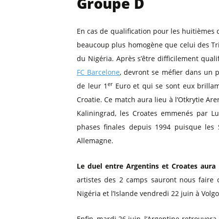
Groupe D
En cas de qualification pour les huitièmes 
beaucoup plus homogène que celui des Tricol
du Nigéria. Après s’être difficilement quali
FC Barcelone
, devront se méfier dans un p
er
de leur 1
Euro et qui se sont eux brilla
Croatie. Ce match aura lieu à l’Otkrytie A
Kaliningrad, les Croates emmenés par Lu
phases finales depuis 1994 puisque le
Allemagne.
Le duel entre Argentins et Croates aura l
artistes des 2 camps sauront nous faire 
Nigéria et l’Islande vendredi 22 juin à Vol
Enfin, mardi 26 juin, l’Argentine retrouvera 