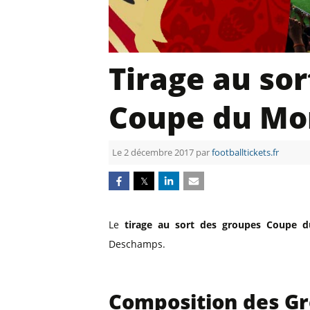
Billets Primeira Liga Portuga
Séville
Billets Eredivisie Pays-Bas
Munich
Billets Pro League Belgique
Tirage au so
Billets Saudi Pro League
Coupe du Mo
Le 2 décembre 2017 par
footballtickets.fr
𝕏
Le
tirage au sort des groupes Coupe 
Deschamps.
Composition des G