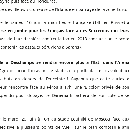
a Syrie puis face au Honduras.
ce des Bleus, victorieuse de l’Irlande en barrage de la zone Euro.
lie le samedi 16 juin à midi heure française (14h en Russie) à
ise en jambe pour les Français face à des Socceroos qui leurs
age de leur dernière confrontation en 2013 conclue sur le score
 contenir les assauts péruviens à Saransk.
de à Deschamps se rendra encore plus à l’Est, dans l’Arena
 Agrandi pour l’occasion, le stade a la particularité d’avoir deux
es buts en dehors de l’enceinte ! Gageons que cette curiosité
leur rencontre face au Pérou à 17h, une ‘’Bicolor’’ privée de son
suspendu pour dopage. Le Danemark tâchera de son côté de se
 le mardi 26 juin à 16h au stade Loujniki de Moscou face aux
écisive à plusieurs points de vue : sur le plan comptable afin