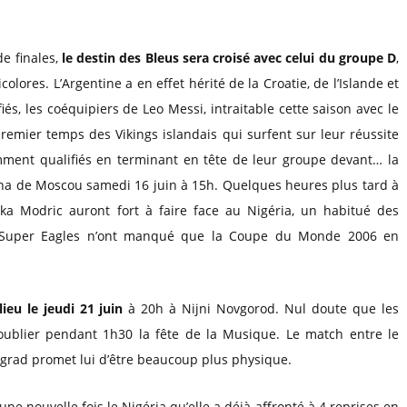
de finales,
le destin des Bleus sera croisé avec celui du groupe D
,
ores. L’Argentine a en effet hérité de la Croatie, de l’Islande et
fiés, les coéquipiers de Leo Messi, intraitable cette saison avec le
remier temps des Vikings islandais qui surfent sur leur réussite
mment qualifiés en terminant en tête de leur groupe devant… la
rena de Moscou samedi 16 juin à 15h. Quelques heures plus tard à
ka Modric auront fort à faire face au Nigéria, un habitué des
s Super Eagles n’ont manqué que la Coupe du Monde 2006 en
ieu le jeudi 21 juin
à 20h à Nijni Novgorod. Nul doute que les
oublier pendant 1h30 la fête de la Musique. Le match entre le
gograd promet lui d’être beaucoup plus physique.
une nouvelle fois le Nigéria qu’elle a déjà affronté à 4 reprises en