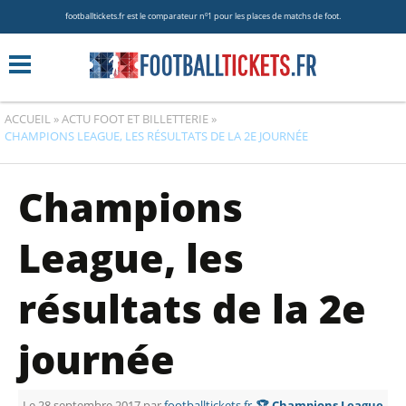
footballtickets.fr est le comparateur nº1 pour les places de matchs de foot.
ACCUEIL
»
ACTU FOOT ET BILLETTERIE
»
CHAMPIONS LEAGUE, LES RÉSULTATS DE LA 2E JOURNÉE
Champions
League, les
résultats de la 2e
journée
Le 28 septembre 2017 par
footballtickets.fr
🏆 Champions League