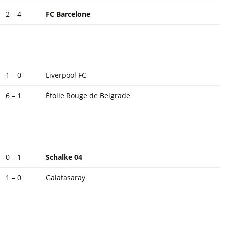
2 – 4
FC Barcelone
1 – 0
Liverpool FC
6 – 1
Étoile Rouge de Belgrade
0 – 1
Schalke 04
1 – 0
Galatasaray