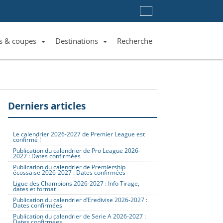
s & coupes
Destinations
Recherche
Liste des clubs et équipes
Liste des ligues et coupes
Toutes les destinations
Derniers articles
Le calendrier 2026-2027 de Premier League est
confirmé !
Publication du calendrier de Pro League 2026-
2027 : Dates confirmées
Publication du calendrier de Premiership
écossaise 2026-2027 : Dates confirmées
Ligue des Champions 2026-2027 : Info Tirage,
dates et format
Publication du calendrier d’Eredivise 2026-2027 :
Dates confirmées
Publication du calendrier de Serie A 2026-2027 :
Dates confirmées