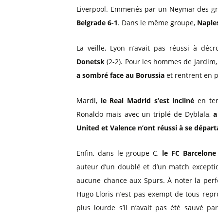
Billets Primeira Liga Portuga
Séville
Liverpool. Emmenés par un Neymar des gran
Billets Eredivisie Pays-Bas
Munich
Belgrade 6-1
. Dans le même groupe,
Naples
Billets Pro League Belgique
La veille, Lyon n’avait pas réussi à déc
Billets Saudi Pro League
Donetsk
(2-2). Pour les hommes de Jardim,
a sombré face au Borussia
et rentrent en p
Mardi,
le Real Madrid s’est incliné
en ter
Ronaldo mais avec un triplé de Dyblala,
a
United et Valence n’ont réussi à se départ
Enfin, dans le groupe C,
le FC Barcelone
auteur d’un doublé et d’un match exceptio
aucune chance aux Spurs. À noter la per
Hugo Lloris n’est pas exempt de tous repro
plus lourde s’il n’avait pas été sauvé 