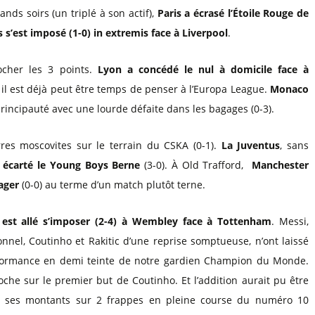
l
Billets Coupe d’Asie 2027
ds soirs (un triplé à son actif),
Paris a écrasé l’Étoile Rouge de
Billets Euro 2028
 s’est imposé (1-0) in extremis face à Liverpool
.
Billets Copa América
rocher les 3 points.
Lyon a concédé le nul à domicile face à
 il est déjà peut être temps de penser à l’Europa League.
Monaco
rincipauté avec une lourde défaite dans les bagages (0-3).
res moscovites sur le terrain du CSKA (0-1).
La Juventus
, sans
 écarté le Young Boys Berne
(3-0). À Old Trafford,
Manchester
ager
(0-0) au terme d’un match plutôt terne.
 est allé s’imposer (2-4) à Wembley face à Tottenham
. Messi,
nnel, Coutinho et Rakitic d’une reprise somptueuse, n’ont laissé
formance en demi teinte de notre gardien Champion du Monde.
che sur le premier but de Coutinho. Et l’addition aurait pu être
par ses montants sur 2 frappes en pleine course du numéro 10